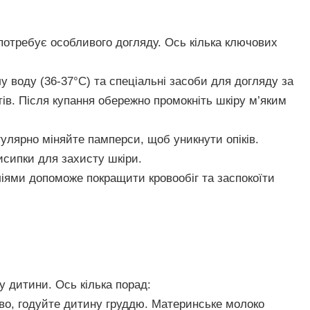
потребує особливого догляду. Ось кілька ключових
 воду (36-37°C) та спеціальні засоби для догляду за
тів. Після купання обережно промокніть шкіру м’яким
улярно міняйте памперси, щоб уникнути опіків.
исипки для захисту шкіри.
іями допоможе покращити кровообіг та заспокоїти
 дитини. Ось кілька порад:
о, годуйте дитину груддю. Материнське молоко