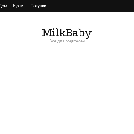
Дом
Кухня
Покупки
MilkBaby
Все для родителей