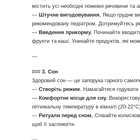
містить усі необхідні поживні речовини та а
—
Штучне вигодовування.
Якщо грудне ви
рекомендовану педіатром. Дотримуйтесь р
—
Введення прикорму.
Починайте вводити 
фрукти та каші. Уникайте продуктів, які мо
—
###
3. Сон
Здоровий сон — це запорука гарного само
—
Створіть режим.
Намагайтеся годувати і
—
Комфортне місце для сну.
Використовуй
оптимальну температуру в кімнаті (20-22°C)
—
Ритуали перед сном.
Співайте колисков
щоб її заспокоїти.
—