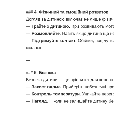
###
4. Фізичний та емоційний розвиток
Догляд за дитиною включає не лише фізичні
—
Грайте з дитиною.
Ігри розвивають мото
—
Розмовляйте.
Навіть якщо дитина ще не 
—
Підтримуйте контакт.
Обійми, поцілунки
коханою.
—
###
5. Безпека
Безпека дитини — це пріоритет для кожного
—
Захист вдома.
Приберіть небезпечні пред
—
Контроль температури.
Уникайте перег
—
Нагляд.
Ніколи не залишайте дитину без 
—