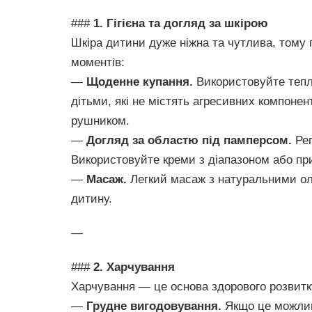
###
1. Гігієна та догляд за шкірою
Шкіра дитини дуже ніжна та чутлива, тому 
моментів:
—
Щоденне купання.
Використовуйте теплу
дітьми, які не містять агресивних компонен
рушником.
—
Догляд за областю під памперсом.
Рег
Використовуйте креми з діапазоном або пр
—
Масаж.
Легкий масаж з натуральними ол
дитину.
—
###
2. Харчування
Харчування — це основа здорового розвитку
—
Грудне вигодовування.
Якщо це можлив