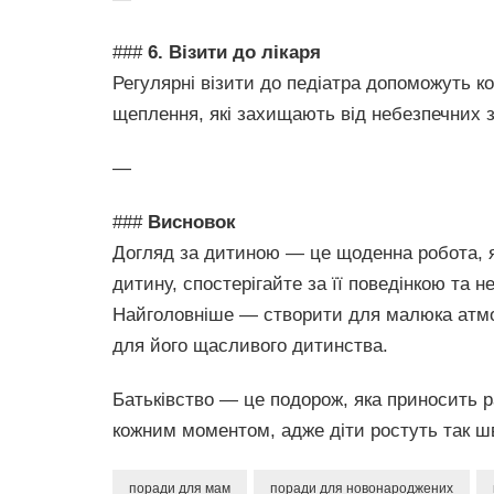
###
6. Візити до лікаря
Регулярні візити до педіатра допоможуть к
щеплення, які захищають від небезпечних 
—
###
Висновок
Догляд за дитиною — це щоденна робота, я
дитину, спостерігайте за її поведінкою та н
Найголовніше — створити для малюка атмо
для його щасливого дитинства.
Батьківство — це подорож, яка приносить р
кожним моментом, адже діти ростуть так ш
поради для мам
поради для новонароджених