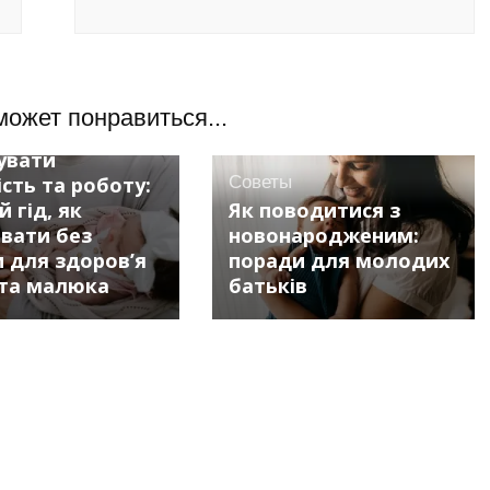
может понравиться...
вок (H1): Як
увати
ість та роботу:
Советы
 гід, як
Як поводитися з
вати без
новонародженим:
 для здоров’я
поради для молодих
та малюка
батьків