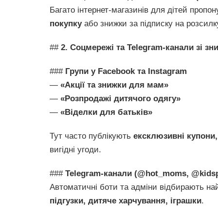
Багато інтернет-магазинів для дітей пропо
покупку
або знижки за підписку на розсилк
##
2. Соцмережі та Telegram-канали зі з
###
Групи у Facebook та Instagram
—
«Акції та знижки для мам»
—
«Розпродажі дитячого одягу»
—
«Віделки для батьків»
Тут часто публікують
ексклюзивні купони,
вигідні угоди.
###
Telegram-канали (@hot_moms, @kids
Автоматичні боти та адміни відбирають на
підгузки, дитяче харчування, іграшки
.