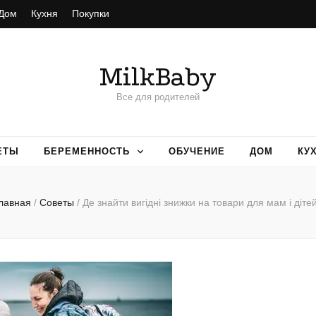
Дом
Кухня
Покупки
MilkBaby
Все для родителей
ЕТЫ
БЕРЕМЕННОСТЬ
ОБУЧЕНИЕ
ДОМ
КУ
лавная
/
Советы
/
Де знайти вигідні знижки на товари для мам і діте