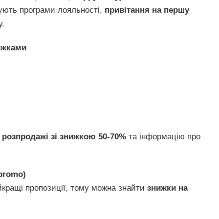
нують програми лояльності,
привітання на першу
у.
нижками
 розпродажі зі знижкою 50-70%
та інформацію про
promo)
йкращі пропозиції, тому можна знайти
знижки на