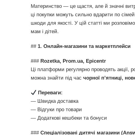
Материнство — це щастя, але й значні витра
ці покупки можуть сильно вдарити по сіме
шкоди для якості. У цій статті ми розповім
мам і дітей.
##
1. Онлайн-магазини та маркетплейси
###
Rozetka, Prom.ua, Epicentr
Ці платформи регулярно проводять акції, ро
можна знайти під час
чорної п’ятниці, но
Переваги:
— Швидка доставка
— Відгуки про товари
— Додаткові кешбеки та бонуси
###
Спеціалізовані дитячі магазини (Answ