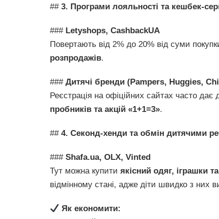
##
3. Програми лояльності та кешбек-сер
###
Letyshops, CashbackUA
Повертають від 2% до 20% від суми покупк
розпродажів
.
###
Дитячі бренди (Pampers, Huggies, Chi
Реєстрація на офіційних сайтах часто дає
пробників та акцій «1+1=3»
.
##
4. Секонд-хенди та обмін дитячими р
###
Shafa.ua, OLX, Vinted
Тут можна купити
якісний одяг, іграшки т
відмінному стані, адже діти швидко з них 
Як економити: