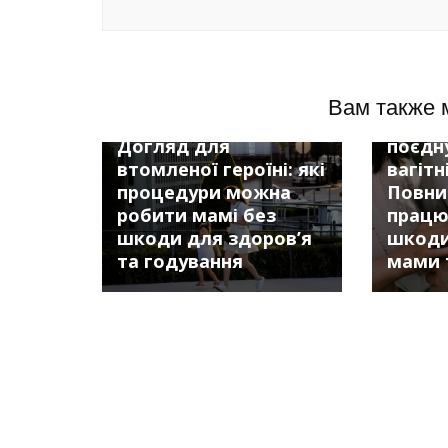
Советы
Советы
Вам также 
Заголовок (H1):
Заголо
Догляд для
поєдн
втомленої героїні: які
вагітн
процедури можна
Повний
робити мамі без
працю
шкоди для здоров’я
шкоди
та годування
мами 