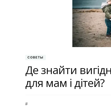
СОВЕТЫ
Де знайти вигід
для мам і дітей?
#