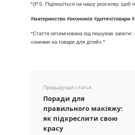
*(P.S. Підпишіться на нашу розсилку, щоб 
#материнство #економія #дитячітовари #
*Стаття оптимізована під пошукові запити: 
«знижки на товари для дітей».*
Навигация
по
Предыдущая статья
записям
Поради для
правильного макіяжу:
як підкреслити свою
красу