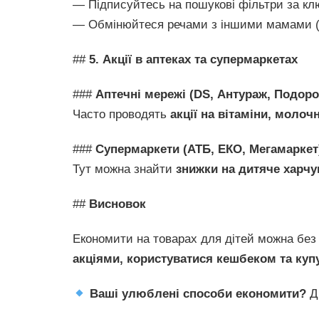
— Підписуйтесь на пошукові фільтри за к
— Обмінюйтеся речами з іншими мамами (
##
5. Акції в аптеках та супермаркетах
###
Аптечні мережі (DS, Антураж, Подор
Часто проводять
акції на вітаміни, молочн
###
Супермаркети (АТБ, ЕКО, Мегамаркет
Тут можна знайти
знижки на дитяче харч
##
Висновок
Економити на товарах для дітей можна без
акціями, користуватися кешбеком та купу
Ваші улюблені способи економити?
Ді