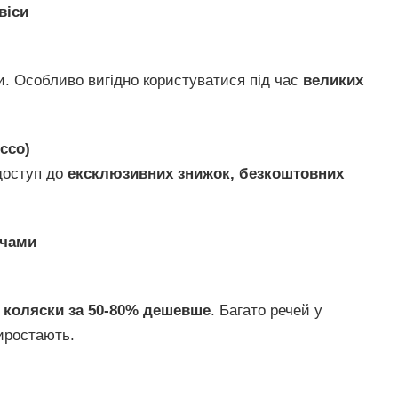
віси
и. Особливо вигідно користуватися під час
великих
cco)
 доступ до
ексклюзивних знижок, безкоштовних
ечами
а коляски за 50-80% дешевше
. Багато речей у
виростають.