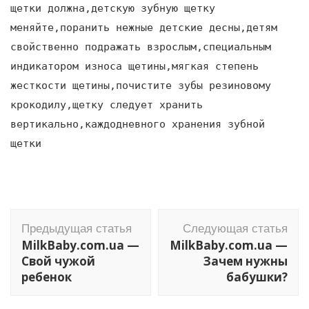
щетки должна,детскую зубную щетку
меняйте,поранить нежные детские десны,детям
свойственно подражать взрослым,специальным
индикатором износа щетины,мягкая степень
жесткости щетины,почистите зубы резиновому
крокодилу,щетку следует хранить
вертикально,каждодневного хранения зубной
щетки
Навигация
Предыдущая статья
Следующая статья
по
MilkBaby.com.ua —
MilkBaby.com.ua —
записям
Свой чужой
Зачем нужны
ребенок
бабушки?