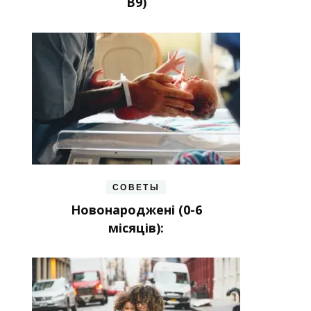
В9)
СОВЕТЫ
Новонароджені (0-6
місяців):