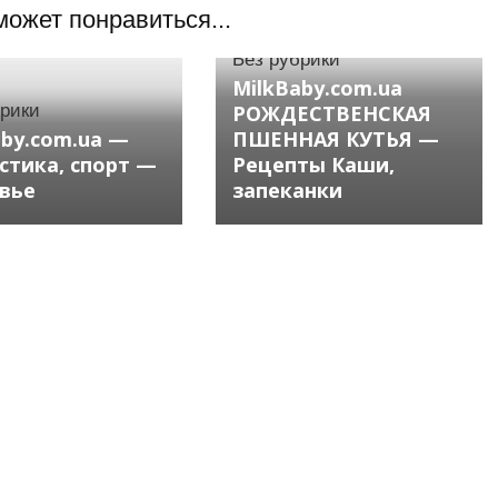
может понравиться...
Без рубрики
MilkBaby.com.ua
брики
РОЖДЕСТВЕНСКАЯ
aby.com.ua —
ПШЕННАЯ КУТЬЯ —
стика, спорт —
Рецепты Каши,
вье
запеканки