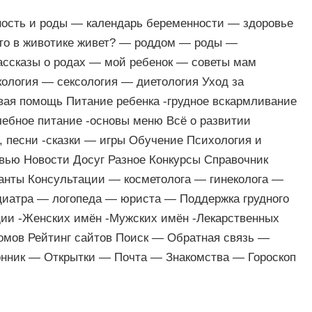
ность и роды — календарь беременности — здоровье
кто в животике живет? — роддом — роды —
ассказы о родах — мой ребенок — советы мам
ология — сексология — диетология Уход за
вая помощь Питание ребенка -грудное вскармливание
чебное питание -основы меню Всё о развитии
и, песни -сказки — игры Обучение Психология и
вью Новости Досуг Разное Конкурсы Справочник
анты Консультации — косметолога — гинеколога —
диатра — логопеда — юриста — Поддержка грудного
ии -Женских имён -Мужских имён -Лекарственных
омов Рейтинг сайтов Поиск — Обратная связь —
нник — Открытки — Почта — Знакомства — Гороскоп