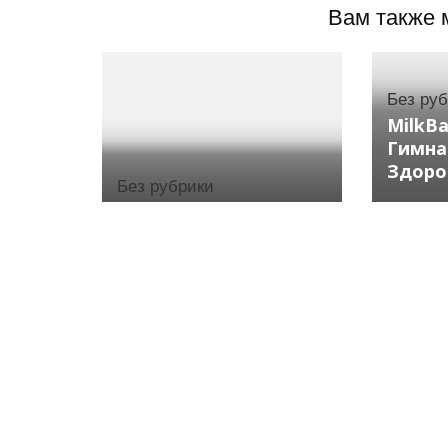
Вам также 
Без ру
MilkB
Гимна
Здоро
Без рубрики