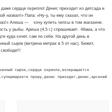
я даже сердце охрипло! Денис приходит из детсада и
ой назвал!» Папа: «Ну-у, ты ему сказал, что он
глаз!» Алеша — хочу купить чипсы в том магазине.
ь у рыбы. Ариша (4,5 г.) спрашивает: -Мама, а что
ти куда хочет, сам по себе. На другой день в
ный сырок (витрина метрах в 5 от нас). Бежит,
свободе!!!
ванный сырок,сердце охрипло,возвращается
,супермаркете прошу,денис приходит,денис,арсений