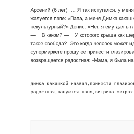
Арсений (6 лет) …. Я так испугался, у мен
жалуется папе: «Папа, а меня Димка какашк
некультурный?» Денис: «Нет, я ему дал в 
— В каком? — У которого крыша как шерст
такое свобода? -Это когда человек может ид
супермаркете прошу ее принести глазирован
возвращается радостная: -Мама, я была на 
димка какашкой назвал,принести глазиро
радостная,жалуется папе,витрина метрах
Навигация
по