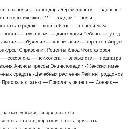
ность и роды — календарь беременности — здоровье
кто в животике живет? — роддом — роды —
ассказы о родах — мой ребенок — советы мам
кология — сексология — диетология Ребенок — уход
звитие — обучение — воспитание — гороскоп Форум
Конкурсы Справочник Рецепты блюд Фотогалерея
а — сексолога — психолога — визажиста — педиатра
вания Анонсы прессы Энциклопедии -Женских имён
енных средств -Целебных растений Рейтинг роддомов
— Прислать статью — Прислать рецепт — Сонник —
еты мам женское здоровье,home
рислать статью,обратная связь,прислать
енности,календарь беременности