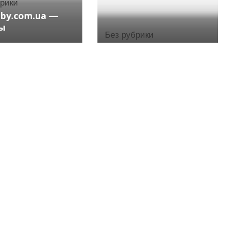
брики
aby.com.ua —
ы
Без рубрики