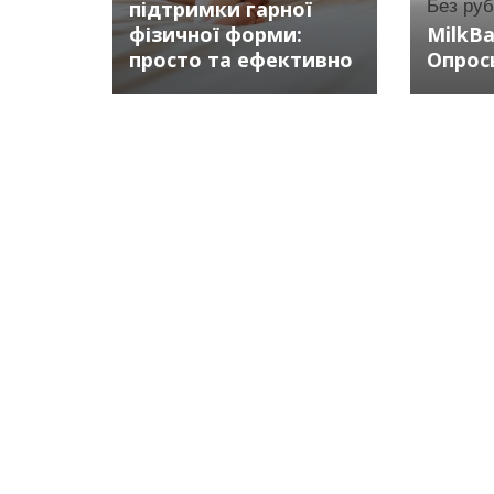
підтримки гарної
Без ру
фізичної форми:
MilkB
просто та ефективно
Опрос