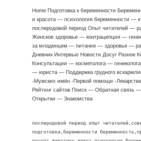
Home Подготовка к беременности Беремен
и красота — психология беременности — 
послеродовой период Опыт читателей — р
Женское здоровье — контрацепция — гине
за младенцем — питание — здоровье — ра
Дневник Интервью Новости Досуг Разное 
Консультации — косметолога — гинеколог
— юриста — Поддержка грудного вскармли
-Мужских имён -Первой помощи -Лекарств
Рейтинг сайтов Поиск — Обратная связь 
Открытки — Знакомства
послеродовой период опыт читателей,сов
подготовка,беременности беременность,п
рецепт,животике живет,психология берем