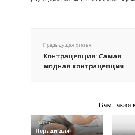
Навигация
по
Предыдущая статья
записям
Контрацепция: Самая
модная контрацепция
Вам также 
Советы
Поради для