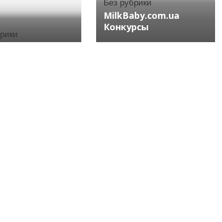
Без рубрики
MilkBaby.com.ua
Конкурсы
брики