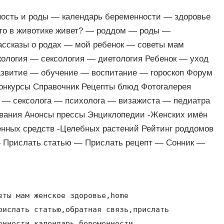
ность и роды — календарь беременности — здоровье
кто в животике живет? — роддом — роды —
ассказы о родах — мой ребенок — советы мам
кология — сексология — диетология Ребенок — уход
звитие — обучение — воспитание — гороскоп Форум
Конкурсы Справочник Рецепты блюд Фотогалерея
а — сексолога — психолога — визажиста — педиатра
вания Анонсы прессы Энциклопедии -Женских имён
енных средств -Целебных растений Рейтинг роддомов
— Прислать статью — Прислать рецепт — Сонник —
еты мам женское здоровье,home
рислать статью,обратная связь,прислать
енности,календарь беременности