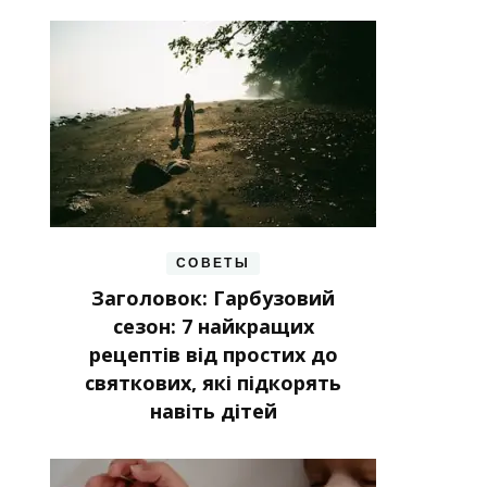
СОВЕТЫ
Заголовок: Гарбузовий
сезон: 7 найкращих
рецептів від простих до
святкових, які підкорять
навіть дітей