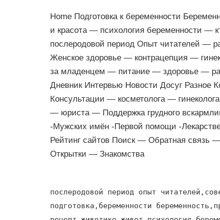
Home Подготовка к беременности Беремен
и красота — психология беременности — 
послеродовой период Опыт читателей — р
Женское здоровье — контрацепция — гине
за младенцем — питание — здоровье — ра
Дневник Интервью Новости Досуг Разное 
Консультации — косметолога — гинеколог
— юриста — Поддержка грудного вскармли
-Мужских имён -Первой помощи -Лекарств
Рейтинг сайтов Поиск — Обратная связь 
Открытки — Знакомства
послеродовой период опыт читателей,сов
подготовка,беременности беременность,п
рецепт,животике живет,психология берем