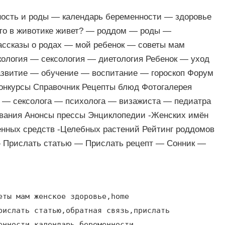
ность и роды — календарь беременности — здоровье
кто в животике живет? — роддом — роды —
ассказы о родах — мой ребенок — советы мам
кология — сексология — диетология Ребенок — уход
звитие — обучение — воспитание — гороскоп Форум
Конкурсы Справочник Рецепты блюд Фотогалерея
а — сексолога — психолога — визажиста — педиатра
вания Анонсы прессы Энциклопедии -Женских имён
енных средств -Целебных растений Рейтинг роддомов
— Прислать статью — Прислать рецепт — Сонник —
еты мам женское здоровье,home
рислать статью,обратная связь,прислать
енности,календарь беременности