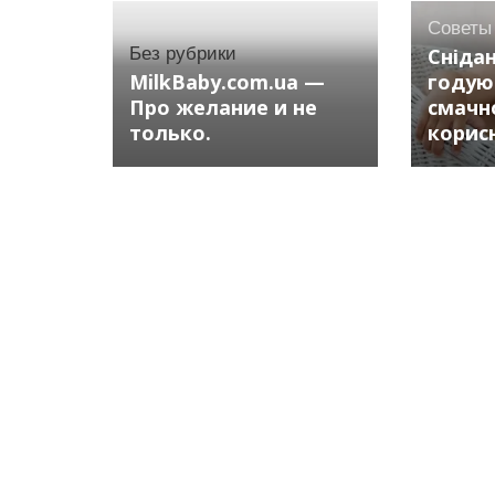
Советы
Без рубрики
Сніда
MilkBaby.com.ua —
годую
Про желание и не
смачно
только.
корис