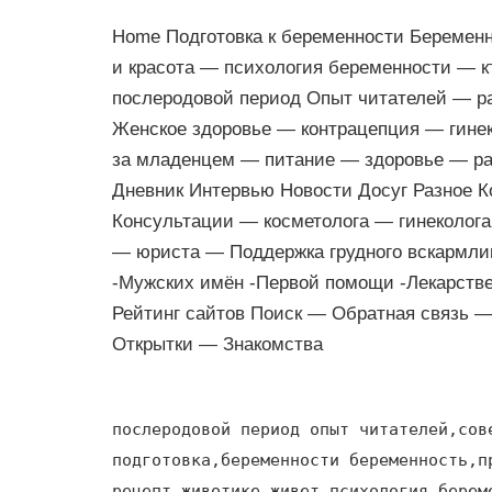
Home Подготовка к беременности Беремен
и красота — психология беременности — 
послеродовой период Опыт читателей — р
Женское здоровье — контрацепция — гине
за младенцем — питание — здоровье — ра
Дневник Интервью Новости Досуг Разное 
Консультации — косметолога — гинеколог
— юриста — Поддержка грудного вскармли
-Мужских имён -Первой помощи -Лекарств
Рейтинг сайтов Поиск — Обратная связь 
Открытки — Знакомства
послеродовой период опыт читателей,сов
подготовка,беременности беременность,п
рецепт,животике живет,психология берем