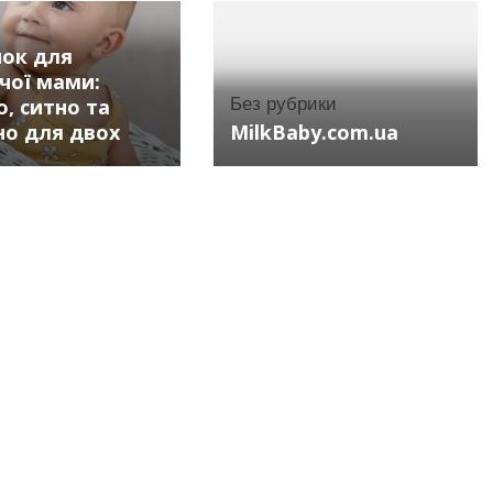
нок для
чої мами:
, ситно та
Без рубрики
но для двох
MilkBaby.com.ua