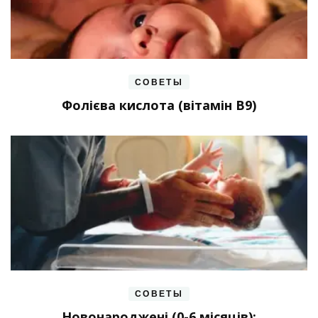
СОВЕТЫ
Фолієва кислота (вітамін В9)
СОВЕТЫ
Новонароджені (0-6 місяців):