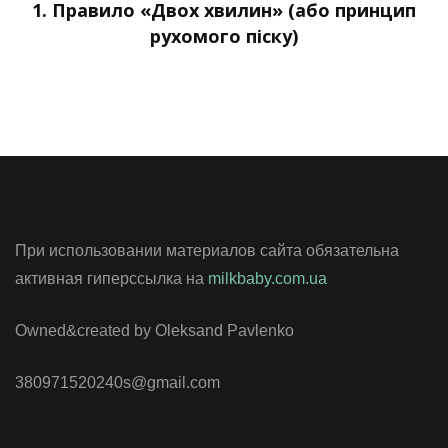
1. Правило «Двох хвилин» (або принцип
рухомого піску)
При использовании материалов сайта обязательна
активная гиперссылка на
milkbaby.com.ua
Owned&created by Oleksand Pavlenko
380971520240s@gmail.com