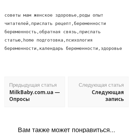
советы мам женское здоровье,роды опыт
читателей,прислать рецепт,беременности
беременность,обратная связь,прислать
статью,home подготовка,психология
беременности,календарь беременности,здоровье
Навигация
Предыдущая статья
Следующая статья
по
MilkBaby.com.ua —
Следующая
записям
Опросы
запись
Вам также может понравиться...