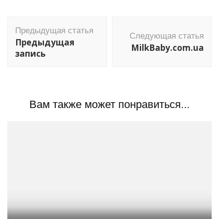
Навигация
Предыдущая статья
по
Следующая статья
Предыдущая
MilkBaby.com.ua
записям
запись
Вам также может понравиться...