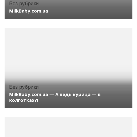
Без рубрики
MilkBaby.com.ua
Без рубрики
MilkBaby.com.ua — А ведь курица — в
колготках?!