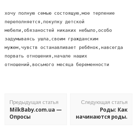
хочу полную семью состоящую,мое терпение
переполняется,покупку детской
мебели,обязаностей никаких небыло,особо
задумываясь ушла,своим гражданским
мужем,чувств останавливает ребёнок,навсегда
порвать отношения,начале наших
отношений,восьмого месяца беременности
Навигация
Предыдущая статья
Следующая статья
по
MilkBaby.com.ua —
Роды: Как
записям
Опросы
начинаются роды.