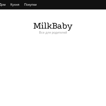
Дом
Кухня
Покупки
MilkBaby
Все для родителей