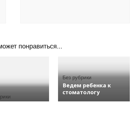
может понравиться...
Без рубрики
Ведем ребенка к
стоматологу
брики