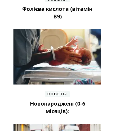
Фолієва кислота (вітамін
В9)
СОВЕТЫ
Новонароджені (0-6
місяців):