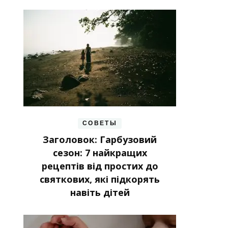
СОВЕТЫ
Заголовок: Гарбузовий
сезон: 7 найкращих
рецептів від простих до
святкових, які підкорять
навіть дітей