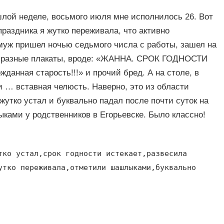
лой неделе, восьмого июля мне исполнилось 26. Вот
праздника я жутко переживала, что активно
 муж пришел ночью седьмого числа с работы, зашел на
ла разные плакаты, вроде: «ЖАННА. СРОК ГОДНОСТИ
данная старость!!!» и прочий бред. А на столе, в
и … вставная челюсть. Наверно, это из области
жутко устал и буквально падал после почти суток на
ыками у родственников в Егорьевске. Было классно!
тко устал,срок годности истекает,развесила
утко переживала,отметили шашлыками,буквально