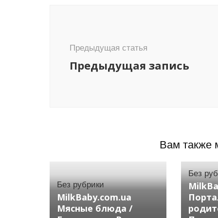
Навигация
по
записям
Предыдущая статья
Предыдущая запись
Вам также 
Без ру
Без рубрики
MilkB
MilkBaby.com.ua
Порта
Мясные блюда /
родит