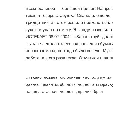
Всем большой — большой привет! На прош
такая я теперь старушка! Сначала, еще до 
тридцатник, а потом решила приколоться:
кухню и упал со смеху. Я всюду развеси
ИСТЕКАЕТ 08.07.2004». «Здравствуй, долгож
стакане лежала склеенная наспех из бумаг
черного юмора, но тогда было весело. Муж 
работе, а я его развлекла. Отметили шашл
стакане лежала склеенная наспех,муж жу
разные плакаты,области черного юмора,ж
падал,вставная челюсть,прочий бред