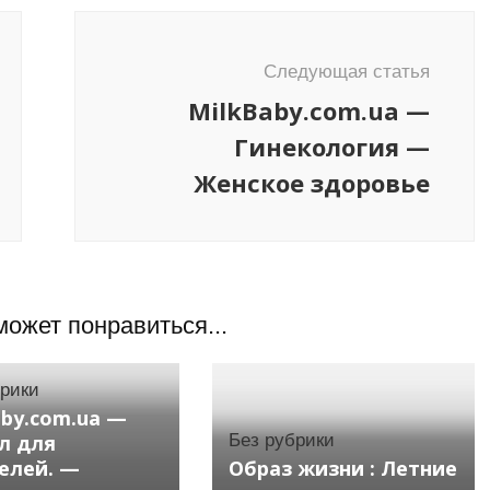
Следующая статья
MilkBaby.com.ua —
Гинекология —
Женское здоровье
может понравиться...
брики
aby.com.ua —
л для
Без рубрики
елей. —
Образ жизни : Летние