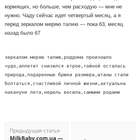
кормящих, но больше, чем расходую — мне не
нужно. Чаду сейчас идет четвертый месяц, а я
перед зеркалом меряю талию — пока 63, месяц
назад было 67
зеркалом меряю талию,роддома произошло
чудо,аппетит снизился втрое,тайной осталась
природа,подаренные брюки размера,штаны стали
болтаться,счастливой личной жизни,актуальна
накануне лета,недель весила,самыми родами
Навигация
Предыдущая статья
по
MilkBaby.com.ua —