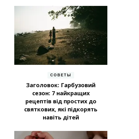
СОВЕТЫ
Заголовок: Гарбузовий
сезон: 7 найкращих
рецептів від простих до
святкових, які підкорять
навіть дітей