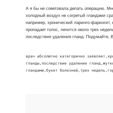
А я бы не советовала делать операцию. Мне
холодный воздух не согретый гландами сраз
например, хронический ларинго-фарингит, об
пропадает голос, лечится около трех недел
последствие удаления гланд. Подумайте, 
врач абсолютно категорично заявляет,хр
гланды,последствие удаления гланд,жутк
гландами,букет болезней,трех недель,го
Навигация
по
записям