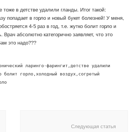
 тоже в детстве удалили гланды. Итог такой:
у попадает в горло и новый букет болезней! У меня,
остряется 4-5 раз в год, т.е. жутко болит горло и
ь. Врач абсолютно категорично заявляет, что это
Вам это надо???
онический ларинго-фарингит,детстве удалили
о болит горло,холодный воздух,согретый
рло
Следующая статья