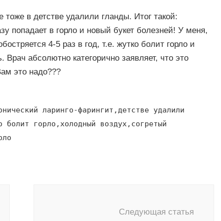
 тоже в детстве удалили гланды. Итог такой:
у попадает в горло и новый букет болезней! У меня,
остряется 4-5 раз в год, т.е. жутко болит горло и
ь. Врач абсолютно категорично заявляет, что это
Вам это надо???
онический ларинго-фарингит,детстве удалили
о болит горло,холодный воздух,согретый
рло
Следующая статья