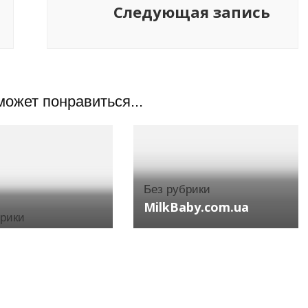
Следующая запись
может понравиться...
Без рубрики
MilkBaby.com.ua
брики