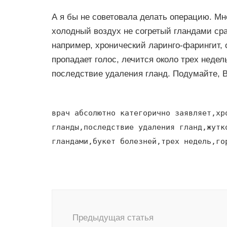
А я бы не советовала делать операцию. Мне
холодный воздух не согретый гландами сраз
например, хронический ларинго-фарингит, об
пропадает голос, лечится около трех недел
последствие удаления гланд. Подумайте, 
врач абсолютно категорично заявляет,хр
гланды,последствие удаления гланд,жутк
гландами,букет болезней,трех недель,го
Навигация
по
Предыдущая статья
записям