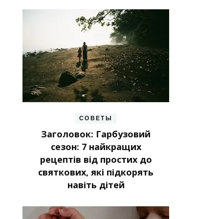
СОВЕТЫ
Заголовок: Гарбузовий
сезон: 7 найкращих
рецептів від простих до
святкових, які підкорять
навіть дітей