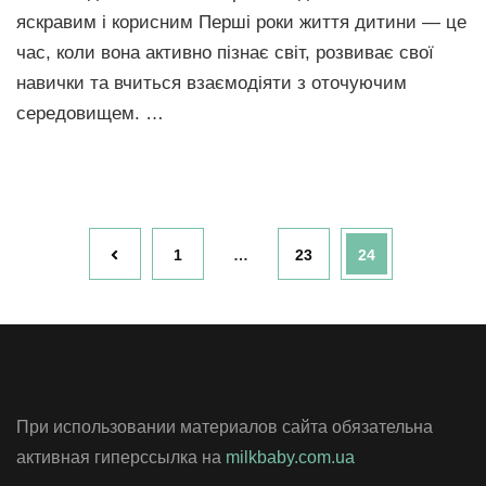
яскравим і корисним Перші роки життя дитини — це
час, коли вона активно пізнає світ, розвиває свої
навички та вчиться взаємодіяти з оточуючим
середовищем. …
Навигация
Страница
Страница
Страница
1
…
23
24
по
записям
При использовании материалов сайта обязательна
активная гиперссылка на
milkbaby.com.ua