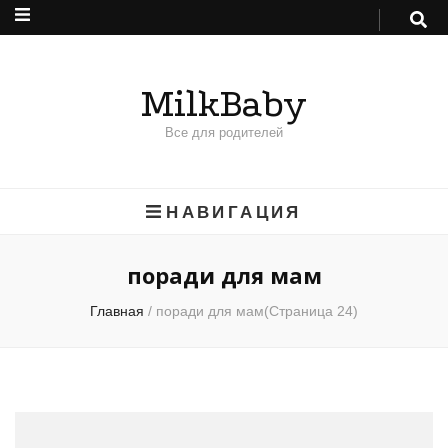
MilkBaby
Все для родителей
НАВИГАЦИЯ
поради для мам
Главная
/
поради для мам
(Страница 24)