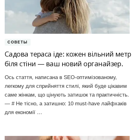
СОВЕТЫ
Садова тераса іде: кожен вільний метр
біля стіни — ваш новий органайзер.
Ось стаття, написана в SEO-оптимізованому,
легкому для сприйняття стилі, який буде цікавим
саме жінкам, що цінують затишок та практичність.
— # Не тісно, а затишно: 10 must-have лайфхаків
для економії …