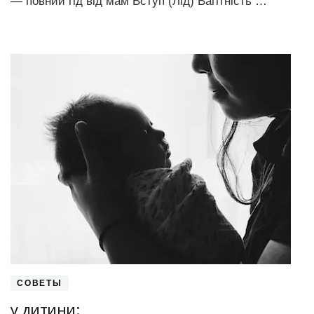
— повний гід від мам Вступ (Лід) Вагітність …
СОВЕТЫ
у дитини: