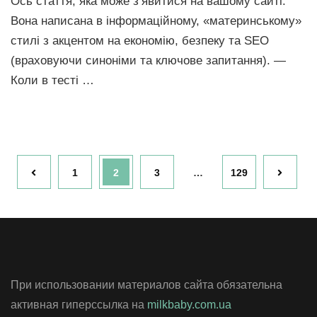
Ось стаття, яка може з’явитися на вашому сайті.
Вона написана в інформаційному, «материнському»
стилі з акцентом на економію, безпеку та SEO
(враховуючи синоніми та ключове запитання). —
Коли в тесті …
Навигация
Страница
Страница
Страница
Страница
1
2
3
…
129
по
записям
При использовании материалов сайта обязательна
активная гиперссылка на
milkbaby.com.ua